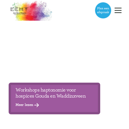
Heading
WELKOM BIJ
ECHT
HAPTONOMIE & COACHING
LUISTEREN
Workshops haptonomie voor
hospices Gouda en Waddinxveen
Meer lezen