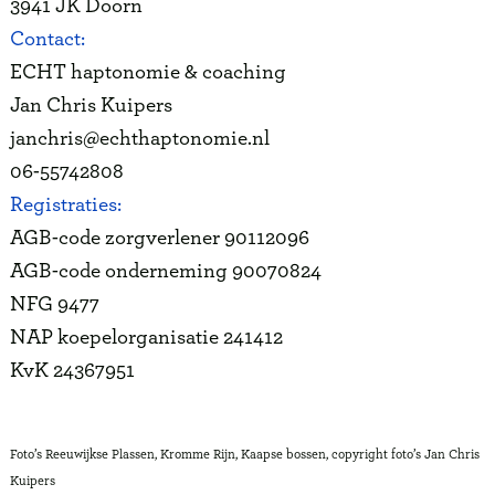
3941 JK Doorn
Contact:
ECHT haptonomie & coaching
Jan Chris Kuipers
janchris@echthaptonomie.nl
06-55742808
Registraties:
AGB-code zorgverlener 90112096
AGB-code onderneming 90070824
NFG 9477
NAP koepelorganisatie 241412
KvK 24367951
Foto’s Reeuwijkse Plassen, Kromme Rijn, Kaapse bossen, copyright foto’s Jan Chris
Kuipers